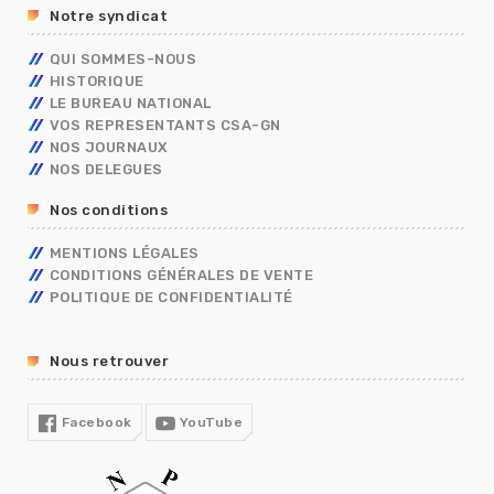
Notre syndicat
ASSISTANT DE SERVICE SOCIAL
PRIMES
ELECTIONS PRO 2026
C.E.T
RIFSEEP
QUI SOMMES-NOUS
FORMATIONS SPÉCIALISÉES – FS
NBI
HISTORIQUE
CONGÉS
ISS
LE BUREAU NATIONAL
DIALOGUE SOCIAL
VOS REPRESENTANTS CSA-GN
ENTRETIEN PROFESSIONNEL
NOS JOURNAUX
RÈGLEMENTS INTÉRIEURS
NOS DELEGUES
RETRAITE
Nos conditions
TÉLÉTRAVAIL
TEMPS DE TRAVAIL EN GENDARMERIE
MENTIONS LÉGALES
SGAMI
CONDITIONS GÉNÉRALES DE VENTE
FORMATION
POLITIQUE DE CONFIDENTIALITÉ
RUPTURE CONVENTIONNELLE
GUIDE RH
Nous retrouver
R13
COVID19
Facebook
YouTube