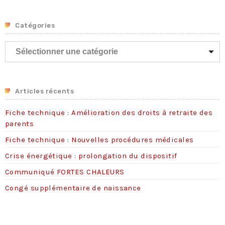
Fiche technique : Nouvelles procédures médicales
4 août 2026
Catégories
Crise énergétique : prolongation du dispositif
C
9 juillet 2026
a
Communiqué FORTES CHALEURS
t
8 juillet 2026
é
g
Articles récents
Congé supplémentaire de naissance
3 juillet 2026
o
Fiche technique : Amélioration des droits à retraite des
r
parents
i
e
Fiche technique : Nouvelles procédures médicales
s
Crise énergétique : prolongation du dispositif
Communiqué FORTES CHALEURS
Congé supplémentaire de naissance