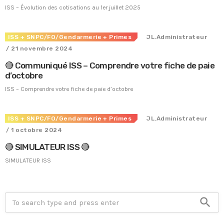
ISS – Évolution des cotisations au 1er juillet 2025
ISS
+ SNPC/FO/Gendarmerie
+ Primes
JL.Administrateur
/ 21 novembre 2024
🔴 Communiqué ISS – Comprendre votre fiche de paie
d’octobre
ISS – Comprendre votre fiche de paie d’octobre
ISS
+ SNPC/FO/Gendarmerie
+ Primes
JL.Administrateur
/ 1 octobre 2024
🔴 SIMULATEUR ISS 🔴
SIMULATEUR ISS
Tous nos journaux
Derniers articles
search
Fiche technique : Amélioration des droits à retraite des parents
6 août 2026