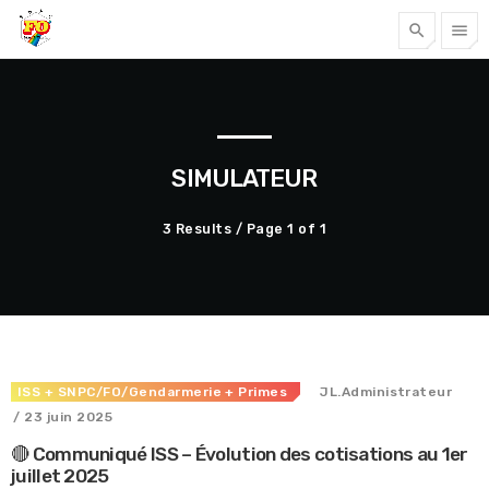
search
menu
Tous nos articles
SIMULATEUR
3 Results / Page 1 of 1
ISS
+ SNPC/FO/Gendarmerie
+ Primes
JL.Administrateur
Accéder
/ 23 juin 2025
🔴 Communiqué ISS – Évolution des cotisations au 1er
juillet 2025