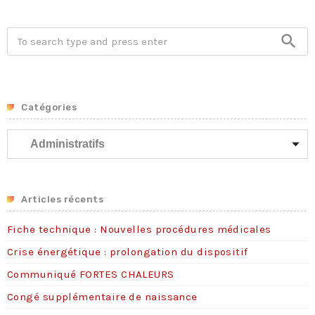
Crise énergétique : prolongation du dispositif
9 juillet 2026
search
Communiqué FORTES CHALEURS
8 juillet 2026
Congé supplémentaire de naissance
3 juillet 2026
Catégories
CSA-GN du 29 juin 2026
C
29 juin 2026
a
t
é
g
Articles récents
o
Fiche technique : Nouvelles procédures médicales
r
i
Crise énergétique : prolongation du dispositif
e
Communiqué FORTES CHALEURS
s
Congé supplémentaire de naissance