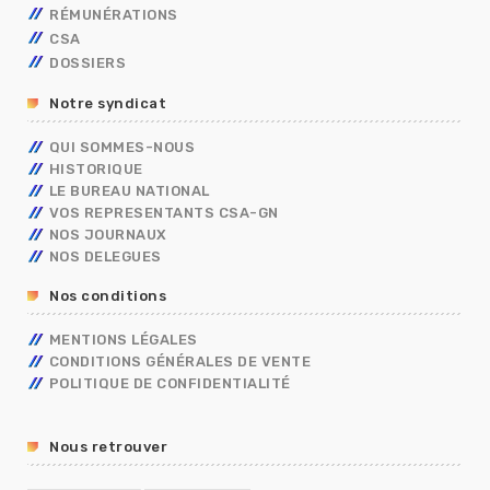
RÉMUNÉRATIONS
MOBILITÉ
FONCTIONNAIRES
TECHNIQUES
CSA
CAP
OUVRIER DE L’ETAT
CALENDRIER DE PAYE
ADMINISTRATIFS
TECHNIQUES
DOSSIERS
CONCOURS/EXAMENS
CONTRACTUELS
GRILLES INDICIAIRES
GENDARMERIE
OUVRIER DE L’ETAT
ADMINISTRATIFS
BERKANI
BORDEREAUX SALAIRES
MININT
PSC
Notre syndicat
ASSISTANT DE SERVICE SOCIAL
PRIMES
ELECTIONS PRO 2026
C.E.T
RIFSEEP
QUI SOMMES-NOUS
FORMATIONS SPÉCIALISÉES – FS
NBI
HISTORIQUE
CONGÉS
ISS
LE BUREAU NATIONAL
DIALOGUE SOCIAL
VOS REPRESENTANTS CSA-GN
ENTRETIEN PROFESSIONNEL
NOS JOURNAUX
RÈGLEMENTS INTÉRIEURS
NOS DELEGUES
RETRAITE
Nos conditions
TÉLÉTRAVAIL
TEMPS DE TRAVAIL EN GENDARMERIE
MENTIONS LÉGALES
SGAMI
CONDITIONS GÉNÉRALES DE VENTE
FORMATION
POLITIQUE DE CONFIDENTIALITÉ
RUPTURE CONVENTIONNELLE
GUIDE RH
Nous retrouver
R13
COVID19