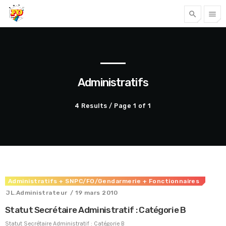
search
menu
Tous nos articles
Administratifs
4 Results / Page 1 of 1
Administratifs
+ SNPC/FO/Gendarmerie
+ Fonctionnaires
Accéder
JL.Administrateur
/ 19 mars 2010
Statut Secrétaire Administratif : Catégorie B
Statut Secrétaire Administratif : Catégorie B