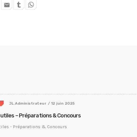
email
e
JL.Administrateur
/ 12 juin 2025
 utiles – Préparations & Concours
iles - Préparations & Concours