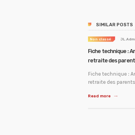
SIMILAR POSTS
Non classé
JL.Adm
Fiche technique : A
retraite des paren
Fiche technique : A
retraite des parent
Read more
trending_flat