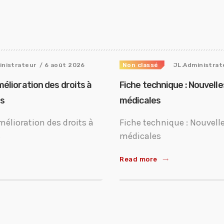
inistrateur
/ 6 août 2026
Non classé
JL.Administrat
mélioration des droits à
Fiche technique : Nouvell
ts
médicales
mélioration des droits à
Fiche technique : Nouvell
s
médicales
Read more
trending_flat