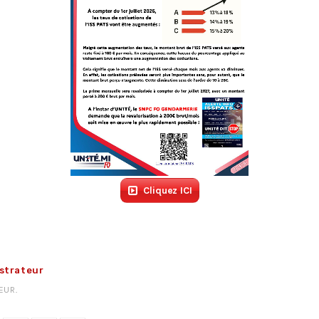
Cliquez ICI
strateur
EUR
.