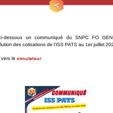
email
share
z ci-dessous un communiqué du SNPC FO GE
lution des cotisations de l’ISS PATS au 1er juillet 20
Tous nos journaux
n vers le
simulateur