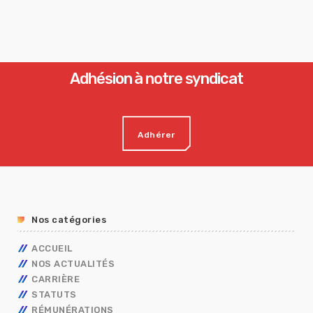
Adhésion à notre syndicat
Adhérer
Nos catégories
ACCUEIL
NOS ACTUALITÉS
CARRIÈRE
STATUTS
AVANCEMENT
RÉMUNÉRATIONS
MOBILITÉ
FONCTIONNAIRES
TECHNIQUES