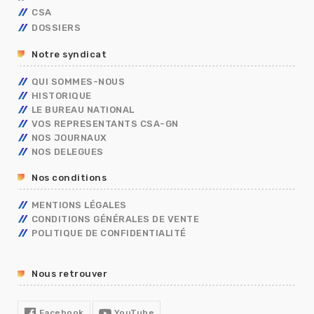
CSA
CAP
OUVRIER DE L’ETAT
CALENDRIER DE PAYE
ADMINISTRATIFS
TECHNIQUES
DOSSIERS
CONCOURS/EXAMENS
CONTRACTUELS
GRILLES INDICIAIRES
GENDARMERIE
OUVRIER DE L’ETAT
ADMINISTRATIFS
BERKANI
BORDEREAUX SALAIRES
MININT
PSC
Notre syndicat
ASSISTANT DE SERVICE SOCIAL
PRIMES
ELECTIONS PRO 2026
C.E.T
RIFSEEP
QUI SOMMES-NOUS
FORMATIONS SPÉCIALISÉES – FS
NBI
HISTORIQUE
CONGÉS
ISS
LE BUREAU NATIONAL
DIALOGUE SOCIAL
VOS REPRESENTANTS CSA-GN
ENTRETIEN PROFESSIONNEL
NOS JOURNAUX
RÈGLEMENTS INTÉRIEURS
NOS DELEGUES
RETRAITE
Nos conditions
TÉLÉTRAVAIL
TEMPS DE TRAVAIL EN GENDARMERIE
MENTIONS LÉGALES
SGAMI
CONDITIONS GÉNÉRALES DE VENTE
FORMATION
POLITIQUE DE CONFIDENTIALITÉ
RUPTURE CONVENTIONNELLE
GUIDE RH
Nous retrouver
R13
COVID19
Facebook
YouTube