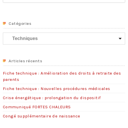
Fiche technique : Nouvelles procédures médicales
4 août 2026
Crise énergétique : prolongation du dispositif
Catégories
9 juillet 2026
C
Communiqué FORTES CHALEURS
a
8 juillet 2026
t
Congé supplémentaire de naissance
é
3 juillet 2026
g
Articles récents
o
Fiche technique : Amélioration des droits à retraite des
r
parents
i
e
Fiche technique : Nouvelles procédures médicales
s
Crise énergétique : prolongation du dispositif
Communiqué FORTES CHALEURS
Congé supplémentaire de naissance