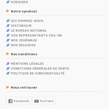
DOSSIERS
CONCOURS/EXAMENS
CONTRACTUELS
GRILLES INDICIAIRES
GENDARMERIE
OUVRIER DE L’ETAT
ADMINISTRATIFS
BERKANI
BORDEREAUX SALAIRES
MININT
PSC
Notre syndicat
ASSISTANT DE SERVICE SOCIAL
PRIMES
ELECTIONS PRO 2026
C.E.T
RIFSEEP
QUI SOMMES-NOUS
FORMATIONS SPÉCIALISÉES – FS
NBI
HISTORIQUE
CONGÉS
ISS
LE BUREAU NATIONAL
DIALOGUE SOCIAL
VOS REPRESENTANTS CSA-GN
ENTRETIEN PROFESSIONNEL
NOS JOURNAUX
RÈGLEMENTS INTÉRIEURS
NOS DELEGUES
RETRAITE
Nos conditions
TÉLÉTRAVAIL
TEMPS DE TRAVAIL EN GENDARMERIE
MENTIONS LÉGALES
SGAMI
CONDITIONS GÉNÉRALES DE VENTE
FORMATION
POLITIQUE DE CONFIDENTIALITÉ
RUPTURE CONVENTIONNELLE
GUIDE RH
Nous retrouver
R13
COVID19
Facebook
YouTube