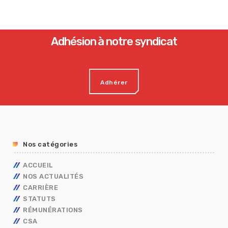
Adhésion à notre syndicat
Adhérer
Nos catégories
ACCUEIL
NOS ACTUALITÉS
CARRIÈRE
STATUTS
AVANCEMENT
RÉMUNÉRATIONS
MOBILITÉ
FONCTIONNAIRES
TECHNIQUES
CSA
CAP
OUVRIER DE L’ETAT
CALENDRIER DE PAYE
ADMINISTRATIFS
TECHNIQUES