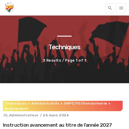
search
menu
Tous nos articles
Techniques
3 Results / Page 1 of 1
Techniques
+ Administratifs
+ SNPC/FO/Gendarmerie
+
Accéder
Avancement
JL.Administrateur
/ 26 mars 2026
Instruction avancement au titre de l’année 2027