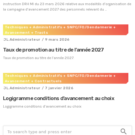
instruction DRH MI du 23 mars 2026 relative aux modalités d’organisation de
la campagne d’avancement 2027 des personnels relevant du ...
Techniques
+ Administratifs
+ SNPC/FO/Gendarmerie
+
Avancement
+ Tracts
JL.Administrateur
/ 9 mars 2026
Taux de promotion au titre de l’année 2027
Taux de promotion au titre de l’année 2027.
Techniques
+ Administratifs
+ SNPC/FO/Gendarmerie
+
Avancement
+ Contractuels
JL.Administrateur
/ 7 janvier 2026
Logigramme conditions d’avancement au choix
Tous nos journaux
Logigramme conditions d’avancement au choix
Derniers articles
Fiche technique : Amélioration des droits à retraite des parents
search
6 août 2026