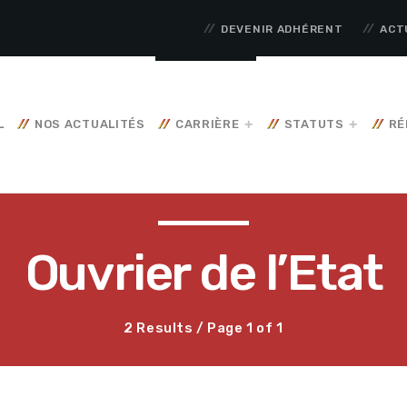
DEVENIR ADHÉRENT
ACT
L
NOS ACTUALITÉS
CARRIÈRE
STATUTS
RÉ
Ouvrier de l’Etat
2 Results / Page 1 of 1