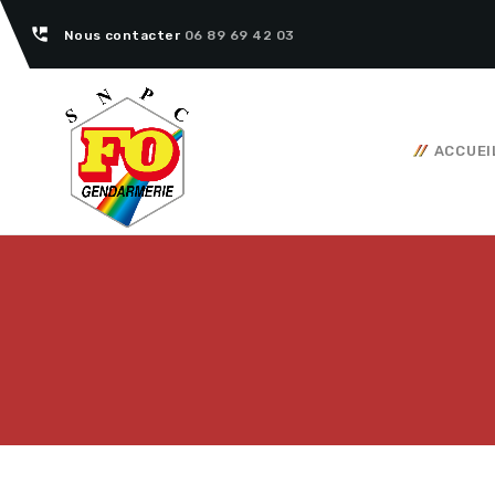
perm_phone_msg
Nous contacter
06 89 69 42 03
ACCUEI
Tous nos articles