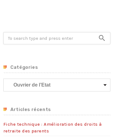
Crise énergétique : prolongation du dispositif
9 juillet 2026
Communiqué FORTES CHALEURS
8 juillet 2026
search
Congé supplémentaire de naissance
3 juillet 2026
Catégories
C
a
t
é
g
Articles récents
o
r
Fiche technique : Amélioration des droits à
i
retraite des parents
e