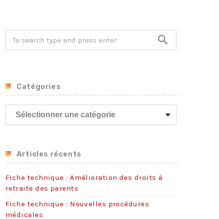
Crise énergétique : prolongation du dispositif
9 juillet 2026
Communiqué FORTES CHALEURS
search
8 juillet 2026
Congé supplémentaire de naissance
3 juillet 2026
Catégories
C
a
t
é
g
Articles récents
o
r
Fiche technique : Amélioration des droits à
i
retraite des parents
e
Fiche technique : Nouvelles procédures
s
médicales