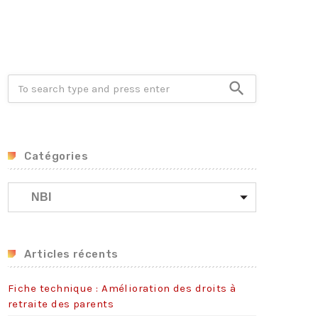
Crise énergétique : prolongation du dispositif
9 juillet 2026
Communiqué FORTES CHALEURS
8 juillet 2026
search
Congé supplémentaire de naissance
3 juillet 2026
Catégories
C
a
t
é
g
Articles récents
o
r
Fiche technique : Amélioration des droits à
i
retraite des parents
e