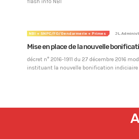
flash info NBI
NBI
+ SNPC/FO/Gendarmerie
+ Primes
JL.Adminis
Mise en place de la nouvelle bonificati
décret n° 2016-1911 du 27 décembre 2016 modif
instituant la nouvelle bonification indiciaire
A