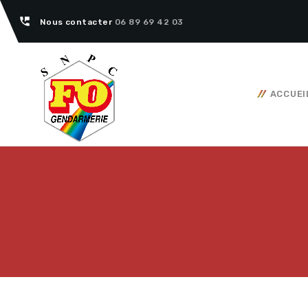
perm_phone_msg
Nous contacter
06 89 69 42 03
ACCUEI
Tous nos articles