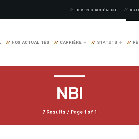
DEVENIR ADHÉRENT
ACT
L
NOS ACTUALITÉS
CARRIÈRE
STATUTS
RÉ
NBI
7 Results / Page 1 of 1