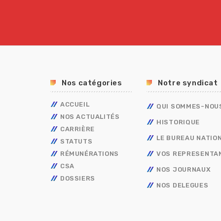
Nos catégories
Notre syndicat
ACCUEIL
QUI SOMMES-NOU
NOS ACTUALITÉS
HISTORIQUE
CARRIÈRE
LE BUREAU NATIO
STATUTS
AVANCEMENT
RÉMUNÉRATIONS
MOBILITÉ
FONCTIONNAIRES
TECHNIQUES
VOS REPRESENTA
CSA
CAP
OUVRIER DE L’ETAT
CALENDRIER DE PAYE
ADMINISTRATIFS
TECHNIQUES
NOS JOURNAUX
DOSSIERS
CONCOURS/EXAMENS
CONTRACTUELS
GRILLES INDICIAIRES
GENDARMERIE
OUVRIER DE L’ETAT
ADMINISTRATIFS
NOS DELEGUES
BERKANI
BORDEREAUX SALAIRES
MININT
PSC
ASSISTANT DE SERVICE SOCIAL
PRIMES
ELECTIONS PRO 2026
C.E.T
RIFSEEP