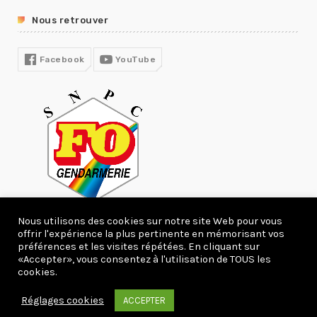
GUIDE RH
Nous retrouver
R13
COVID19
Facebook
YouTube
Nous utilisons des cookies sur notre site Web pour vous
offrir l'expérience la plus pertinente en mémorisant vos
préférences et les visites répétées. En cliquant sur
«Accepter», vous consentez à l'utilisation de TOUS les
Copyright 2020 webcreation66.com.
cookies.
ACCUEIL
ACTUALITÉS
DEVENIR ADHÉRENT
Réglages cookies
ACCEPTER
CONTACT