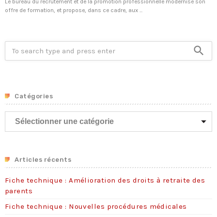
Le bureau du recrutement et de la promotion professionnelle modernise son
offre de formation, et propose, dans ce cadre, aux ...
search
Catégories
C
a
t
é
g
Articles récents
o
Fiche technique : Amélioration des droits à retraite des
r
parents
i
e
Fiche technique : Nouvelles procédures médicales
s