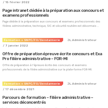
/ 15 février 2022
Fiche technique : Nouvelles procédures médicales
Page intranet dédiée à la préparation aux concours et
4 août 2026
examens professionnels
Crise énergétique : prolongation du dispositif
Page dédiée à la préparation aux concours et examens professionnels des
9 juillet 2026
filières administrative, technique, SIC et sécurité routière est désormais ...
Communiqué FORTES CHALEURS
8 juillet 2026
Formation
+ SNPC/FO/Gendarmerie
JL.Administrateur
Congé supplémentaire de naissance
/ 7 janvier 2022
3 juillet 2026
Offre de préparation épreuve écrite concours et Exa
Pro filière administrative – FOR-MI
Offre de préparation à l’épreuve écrite des concours et examens
professionnels de la filière administrative sur la plate-forme FOR-MI.
Formation
+ SNPC/FO/Gendarmerie
JL.Administrateur
/ 17 décembre 2021
Parcours de formation – filière administrative –
services déconcentrés