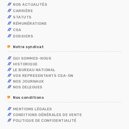
NOS ACTUALITÉS
CARRIÈRE
STATUTS
AVANCEMENT
RÉMUNÉRATIONS
MOBILITÉ
FONCTIONNAIRES
TECHNIQUES
CSA
CAP
OUVRIER DE L’ETAT
CALENDRIER DE PAYE
ADMINISTRATIFS
TECHNIQUES
DOSSIERS
CONCOURS/EXAMENS
CONTRACTUELS
GRILLES INDICIAIRES
GENDARMERIE
OUVRIER DE L’ETAT
ADMINISTRATIFS
BERKANI
BORDEREAUX SALAIRES
MININT
PSC
Notre syndicat
ASSISTANT DE SERVICE SOCIAL
PRIMES
ELECTIONS PRO 2026
C.E.T
RIFSEEP
QUI SOMMES-NOUS
FORMATIONS SPÉCIALISÉES – FS
NBI
HISTORIQUE
CONGÉS
ISS
LE BUREAU NATIONAL
DIALOGUE SOCIAL
VOS REPRESENTANTS CSA-GN
ENTRETIEN PROFESSIONNEL
NOS JOURNAUX
RÈGLEMENTS INTÉRIEURS
NOS DELEGUES
RETRAITE
Nos conditions
TÉLÉTRAVAIL
TEMPS DE TRAVAIL EN GENDARMERIE
MENTIONS LÉGALES
SGAMI
CONDITIONS GÉNÉRALES DE VENTE
FORMATION
POLITIQUE DE CONFIDENTIALITÉ
RUPTURE CONVENTIONNELLE