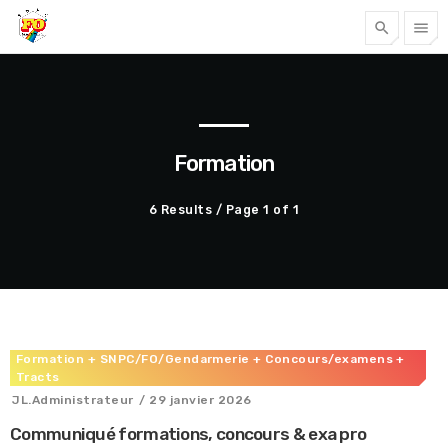
search
menu
Tous nos articles
Formation
6 Results / Page 1 of 1
Formation
+ SNPC/FO/Gendarmerie
+ Concours/examens
+
Accéder
Tracts
JL.Administrateur
/ 29 janvier 2026
Communiqué formations, concours & exa pro