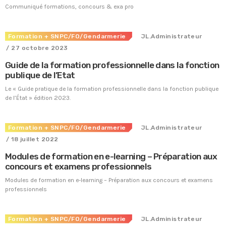
Communiqué formations, concours & exa pro
Formation
+ SNPC/FO/Gendarmerie
JL.Administrateur
/ 27 octobre 2023
Guide de la formation professionnelle dans la fonction
publique de l’Etat
Le « Guide pratique de la formation professionnelle dans la fonction publique
de l’État » édition 2023.
Formation
+ SNPC/FO/Gendarmerie
JL.Administrateur
/ 18 juillet 2022
Modules de formation en e-learning – Préparation aux
concours et examens professionnels
Tous nos journaux
Modules de formation en e-learning – Préparation aux concours et examens
Derniers articles
professionnels
Fiche technique : Amélioration des droits à retraite des parents
Formation
+ SNPC/FO/Gendarmerie
JL.Administrateur
6 août 2026