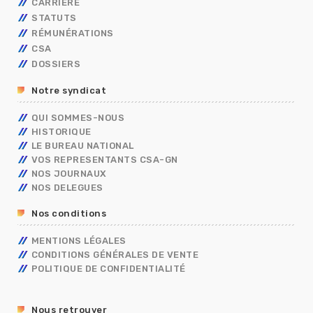
CARRIÈRE
STATUTS
AVANCEMENT
RÉMUNÉRATIONS
MOBILITÉ
FONCTIONNAIRES
TECHNIQUES
CSA
CAP
OUVRIER DE L’ETAT
CALENDRIER DE PAYE
ADMINISTRATIFS
TECHNIQUES
DOSSIERS
CONCOURS/EXAMENS
CONTRACTUELS
GRILLES INDICIAIRES
GENDARMERIE
OUVRIER DE L’ETAT
ADMINISTRATIFS
BERKANI
BORDEREAUX SALAIRES
MININT
PSC
Notre syndicat
ASSISTANT DE SERVICE SOCIAL
PRIMES
ELECTIONS PRO 2026
C.E.T
RIFSEEP
QUI SOMMES-NOUS
FORMATIONS SPÉCIALISÉES – FS
NBI
HISTORIQUE
CONGÉS
ISS
LE BUREAU NATIONAL
DIALOGUE SOCIAL
VOS REPRESENTANTS CSA-GN
ENTRETIEN PROFESSIONNEL
NOS JOURNAUX
RÈGLEMENTS INTÉRIEURS
NOS DELEGUES
RETRAITE
Nos conditions
TÉLÉTRAVAIL
TEMPS DE TRAVAIL EN GENDARMERIE
MENTIONS LÉGALES
SGAMI
CONDITIONS GÉNÉRALES DE VENTE
FORMATION
POLITIQUE DE CONFIDENTIALITÉ
RUPTURE CONVENTIONNELLE
GUIDE RH
Nous retrouver
R13