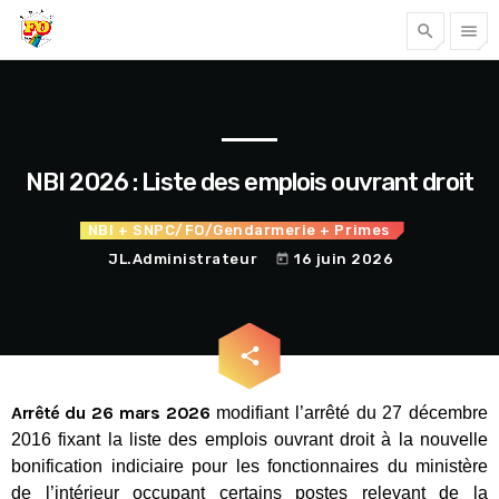
search
menu
Tous nos articles
NBI 2026 : Liste des emplois ouvrant droit
NBI
+ SNPC/FO/Gendarmerie
+ Primes
JL.Administrateur
16 juin 2026
today
email
share
Accéder
Arrêté du 26 mars 2026
modifiant l’arrêté du 27 décembre
2016 fixant la liste des emplois ouvrant droit à la nouvelle
bonification indiciaire pour les fonctionnaires du ministère
de l’intérieur occupant certains postes relevant de la