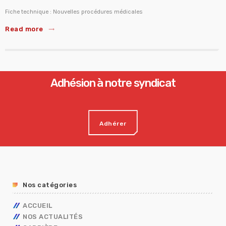
Fiche technique : Nouvelles procédures médicales
Read more
trending_flat
Adhésion à notre syndicat
Adhérer
Nos catégories
ACCUEIL
NOS ACTUALITÉS