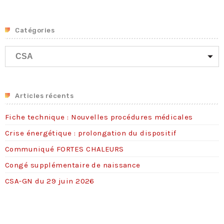
Catégories
C
a
t
é
g
Articles récents
o
Fiche technique : Nouvelles procédures médicales
r
i
Crise énergétique : prolongation du dispositif
e
Communiqué FORTES CHALEURS
s
Congé supplémentaire de naissance
CSA-GN du 29 juin 2026