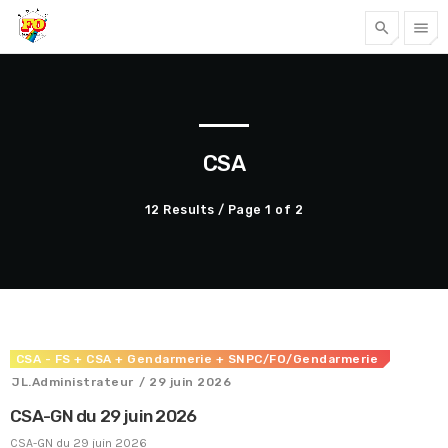
search
menu
Tous nos articles
CSA
12 Results / Page 1 of 2
CSA - FS
+ CSA
+ Gendarmerie
+ SNPC/FO/Gendarmerie
Accéder
JL.Administrateur
/ 29 juin 2026
CSA-GN du 29 juin 2026
CSA-GN du 29 juin 2026