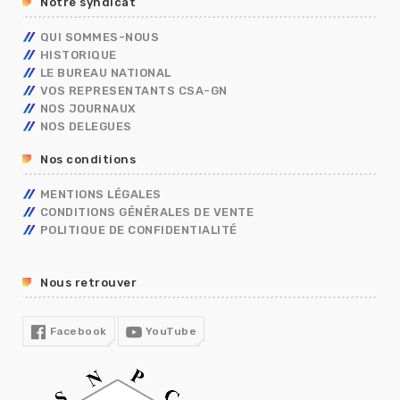
Notre syndicat
ASSISTANT DE SERVICE SOCIAL
PRIMES
ELECTIONS PRO 2026
C.E.T
RIFSEEP
QUI SOMMES-NOUS
FORMATIONS SPÉCIALISÉES – FS
NBI
HISTORIQUE
CONGÉS
ISS
LE BUREAU NATIONAL
DIALOGUE SOCIAL
VOS REPRESENTANTS CSA-GN
ENTRETIEN PROFESSIONNEL
NOS JOURNAUX
RÈGLEMENTS INTÉRIEURS
NOS DELEGUES
RETRAITE
Nos conditions
TÉLÉTRAVAIL
TEMPS DE TRAVAIL EN GENDARMERIE
MENTIONS LÉGALES
SGAMI
CONDITIONS GÉNÉRALES DE VENTE
FORMATION
POLITIQUE DE CONFIDENTIALITÉ
RUPTURE CONVENTIONNELLE
GUIDE RH
Nous retrouver
R13
COVID19
Facebook
YouTube