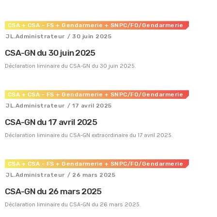
Crise énergétique : prolongation du dispositif
9 juillet 2026
CSA
+ CSA - FS
+ Gendarmerie
+ SNPC/FO/Gendarmerie
Communiqué FORTES CHALEURS
JL.Administrateur
/ 30 juin 2025
8 juillet 2026
CSA-GN du 30 juin 2025
Congé supplémentaire de naissance
Déclaration liminaire du CSA-GN du 30 juin 2025.
3 juillet 2026
CSA-GN du 29 juin 2026
CSA
+ CSA - FS
+ Gendarmerie
+ SNPC/FO/Gendarmerie
29 juin 2026
JL.Administrateur
/ 17 avril 2025
CSA-GN du 17 avril 2025
Déclaration liminaire du CSA-GN extraordinaire du 17 avril 2025.
CSA
+ CSA - FS
+ Gendarmerie
+ SNPC/FO/Gendarmerie
JL.Administrateur
/ 26 mars 2025
CSA-GN du 26 mars 2025
Déclaration liminaire du CSA-GN du 26 mars 2025.