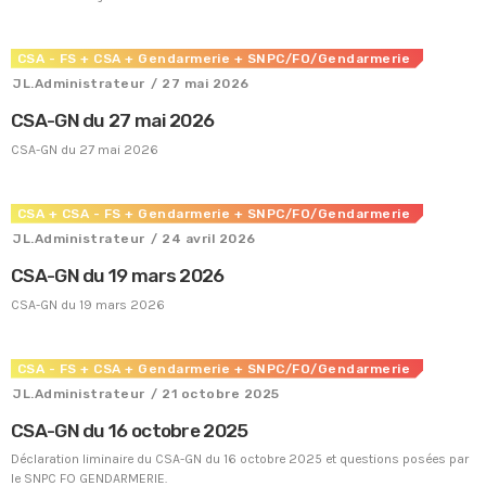
CSA - FS
+ CSA
+ Gendarmerie
+ SNPC/FO/Gendarmerie
JL.Administrateur
/ 27 mai 2026
CSA-GN du 27 mai 2026
CSA-GN du 27 mai 2026
CSA
+ CSA - FS
+ Gendarmerie
+ SNPC/FO/Gendarmerie
JL.Administrateur
/ 24 avril 2026
CSA-GN du 19 mars 2026
CSA-GN du 19 mars 2026
CSA - FS
+ CSA
+ Gendarmerie
+ SNPC/FO/Gendarmerie
Tous nos journaux
JL.Administrateur
/ 21 octobre 2025
Derniers articles
CSA-GN du 16 octobre 2025
Fiche technique : Nouvelles procédures médicales
Déclaration liminaire du CSA-GN du 16 octobre 2025 et questions posées par
4 août 2026
le SNPC FO GENDARMERIE.