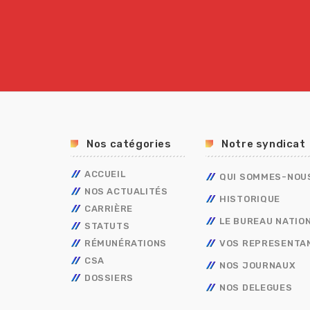
Accéder
Nos catégories
Notre syndicat
ACCUEIL
QUI SOMMES-NOU
NOS ACTUALITÉS
HISTORIQUE
CARRIÈRE
LE BUREAU NATIO
STATUTS
AVANCEMENT
RÉMUNÉRATIONS
MOBILITÉ
FONCTIONNAIRES
TECHNIQUES
VOS REPRESENTA
CSA
CAP
OUVRIER DE L’ETAT
CALENDRIER DE PAYE
ADMINISTRATIFS
TECHNIQUES
NOS JOURNAUX
DOSSIERS
CONCOURS/EXAMENS
CONTRACTUELS
GRILLES INDICIAIRES
GENDARMERIE
OUVRIER DE L’ETAT
ADMINISTRATIFS
NOS DELEGUES
BERKANI
BORDEREAUX SALAIRES
MININT
PSC