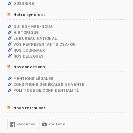
DOSSIERS
CONCOURS/EXAMENS
CONTRACTUELS
GRILLES INDICIAIRES
GENDARMERIE
OUVRIER DE L’ETAT
ADMINISTRATIFS
BERKANI
BORDEREAUX SALAIRES
MININT
PSC
Notre syndicat
ASSISTANT DE SERVICE SOCIAL
PRIMES
ELECTIONS PRO 2026
C.E.T
RIFSEEP
QUI SOMMES-NOUS
FORMATIONS SPÉCIALISÉES – FS
NBI
HISTORIQUE
CONGÉS
ISS
LE BUREAU NATIONAL
DIALOGUE SOCIAL
VOS REPRESENTANTS CSA-GN
ENTRETIEN PROFESSIONNEL
NOS JOURNAUX
RÈGLEMENTS INTÉRIEURS
NOS DELEGUES
RETRAITE
Nos conditions
TÉLÉTRAVAIL
TEMPS DE TRAVAIL EN GENDARMERIE
MENTIONS LÉGALES
SGAMI
CONDITIONS GÉNÉRALES DE VENTE
FORMATION
POLITIQUE DE CONFIDENTIALITÉ
RUPTURE CONVENTIONNELLE
GUIDE RH
Nous retrouver
R13
COVID19
Facebook
YouTube