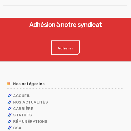
Adhésion à notre syndicat
Adhérer
Nos catégories
ACCUEIL
NOS ACTUALITÉS
CARRIÈRE
STATUTS
AVANCEMENT
RÉMUNÉRATIONS
MOBILITÉ
FONCTIONNAIRES
TECHNIQUES
CSA
CAP
OUVRIER DE L’ETAT
CALENDRIER DE PAYE
ADMINISTRATIFS
TECHNIQUES