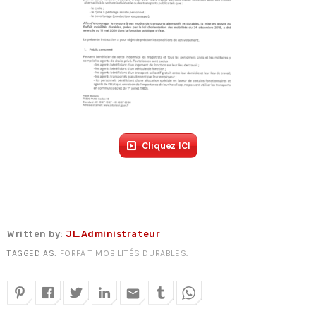
Cliquez ICI
Written by:
JL.Administrateur
TAGGED AS:
FORFAIT MOBILITÉS DURABLES
.
email