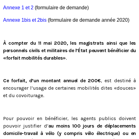
Annexe 1 et 2
(formulaire de demande)
Annexe 1bis et 2bis
(formulaire de demande année 2020)
À compter du 11 mai 2020, les magistrats ainsi que les
personnels civils et militaires de l’État peuvent bénéficier du
«forfait mobilités durables»
.
Ce forfait, d’un montant annuel de 200€
, est destiné à
encourager l’usage de certaines mobilités dites «douces»
et du covoiturage.
Tous nos journaux
Derniers articles
Pour pouvoir en bénéficier, les agents publics doivent
pouvoir justifier d’
au moins 100 jours de déplacements
Fiche technique : Amélioration des droits à retraite des parents
domicile-travail à vélo (y compris vélo électrique) ou en
6 août 2026