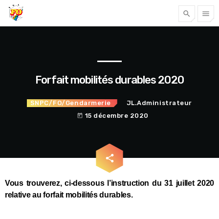
search
menu
Tous nos articles
Forfait mobilités durables 2020
SNPC/FO/Gendarmerie
JL.Administrateur
15 décembre 2020
today
email
share
Accéder
Vous trouverez, ci-dessous l’instruction du 31 juillet 2020
relative au forfait mobilités durables.