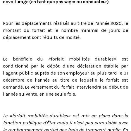
covoiturage (en tant que passager ou conducteur)
.
Fiche technique : Nouvelles procédures médicales
4 août 2026
Crise énergétique : prolongation du dispositif
Pour les déplacements réalisés au titre de l’année 2020, le
9 juillet 2026
montant du forfait et le nombre minimal de jours de
déplacement sont réduits de moitié.
Communiqué FORTES CHALEURS
8 juillet 2026
Congé supplémentaire de naissance
Le bénéficie du «forfait mobilités durables» est
3 juillet 2026
conditionné par le dépôt d’une déclaration établie par
l’agent public auprès de son employeur au plus tard le 31
décembre de l’année au titre de laquelle le forfait est
demandé. Le versement du forfait interviendra au début de
l’année suivante, en une seule fois.
Le «forfait mobilités durables» est mis en place dans la
fonction publique d’État mais il n’est pas cumulable avec
le remboursement partiel des frais de transport public. En