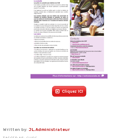
Fiche technique : Nouvelles procédures médicales
4 août 2026
Crise énergétique : prolongation du dispositif
9 juillet 2026
Communiqué FORTES CHALEURS
8 juillet 2026
Congé supplémentaire de naissance
3 juillet 2026
Cliquez ICI
Written by:
JL.Administrateur