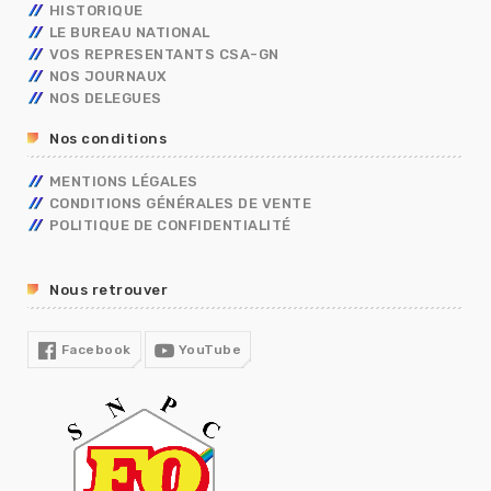
FORMATIONS SPÉCIALISÉES – FS
NBI
HISTORIQUE
CONGÉS
ISS
LE BUREAU NATIONAL
DIALOGUE SOCIAL
VOS REPRESENTANTS CSA-GN
ENTRETIEN PROFESSIONNEL
NOS JOURNAUX
RÈGLEMENTS INTÉRIEURS
NOS DELEGUES
RETRAITE
Nos conditions
TÉLÉTRAVAIL
TEMPS DE TRAVAIL EN GENDARMERIE
MENTIONS LÉGALES
SGAMI
CONDITIONS GÉNÉRALES DE VENTE
FORMATION
POLITIQUE DE CONFIDENTIALITÉ
RUPTURE CONVENTIONNELLE
GUIDE RH
Nous retrouver
R13
COVID19
Facebook
YouTube