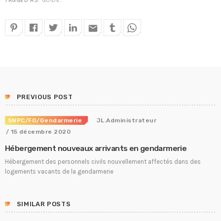
TAGGED AS:
GUIDE
.
email
PREVIOUS POST
SNPC/FO/Gendarmerie
JL.Administrateur
/ 15 décembre 2020
Hébergement nouveaux arrivants en gendarmerie
Hébergement des personnels civils nouvellement affectés dans des
logements vacants de la gendarmerie
SIMILAR POSTS