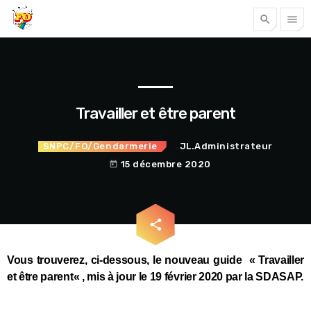
search
menu
Tous nos articles
Travailler et être parent
SNPC/FO/Gendarmerie
JL.Administrateur
15 décembre 2020
today
email
share
Accéder
Vous trouverez, ci-dessous, le nouveau guide «
Travailler
et être parent
« , mis à jour le 19 février 2020 par la SDASAP.