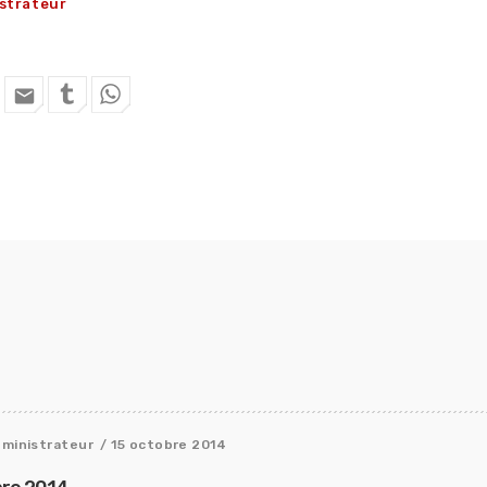
strateur
email
dministrateur
/ 15 octobre 2014