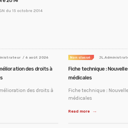
bre 2014
GN du 15 octobre 2014
inistrateur
/ 6 août 2026
Non classé
JL.Administrat
mélioration des droits à
Fiche technique : Nouvell
ts
médicales
mélioration des droits à
Fiche technique : Nouvell
s
médicales
Read more
trending_flat