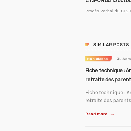
CTS-GN du 15 octo
Procès-verbal du CTS-
SIMILAR POSTS
Non classé
JL.Adm
Fiche technique : A
retraite des paren
Fiche technique : A
retraite des parent
Read more
trending_flat