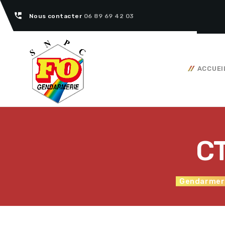
perm_phone_msg
Nous contacter
06 89 69 42 03
ACCUEI
Tous nos articles
CT
Gendarmer