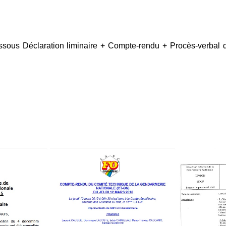
essous Déclaration liminaire + Compte-rendu + Procès-verba
Tous nos journaux