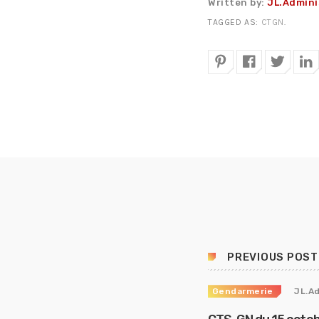
Written by:
JL.Admini
TAGGED AS:
CTGN
.
PREVIOUS POST
Gendarmerie
JL.A