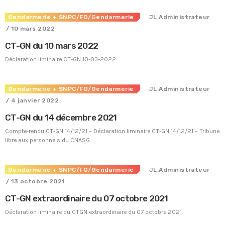
Fiche technique : Nouvelles procédures médicales
Gendarmerie
+ SNPC/FO/Gendarmerie
JL.Administrateur
4 août 2026
/ 10 mars 2022
Crise énergétique : prolongation du dispositif
CT-GN du 10 mars 2022
9 juillet 2026
Déclaration liminaire CT-GN 10-03-2022
Communiqué FORTES CHALEURS
8 juillet 2026
Gendarmerie
+ SNPC/FO/Gendarmerie
JL.Administrateur
Congé supplémentaire de naissance
/ 4 janvier 2022
3 juillet 2026
CT-GN du 14 décembre 2021
Compte-rendu CT-GN 14/12/21 – Déclaration liminaire CT-GN 14/12/21 – Tribune
libre aux personnels du CNASG.
Gendarmerie
+ SNPC/FO/Gendarmerie
JL.Administrateur
/ 13 octobre 2021
CT-GN extraordinaire du 07 octobre 2021
Déclaration liminaire du CTGN extraordinaire du 07 octobre 2021.