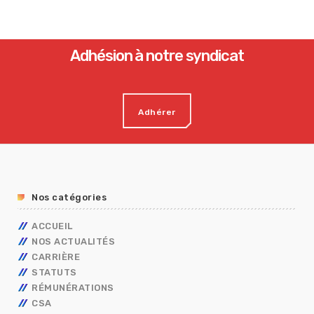
Adhésion à notre syndicat
Adhérer
Nos catégories
ACCUEIL
NOS ACTUALITÉS
CARRIÈRE
STATUTS
AVANCEMENT
RÉMUNÉRATIONS
MOBILITÉ
FONCTIONNAIRES
TECHNIQUES
CSA
CAP
OUVRIER DE L’ETAT
CALENDRIER DE PAYE
ADMINISTRATIFS
TECHNIQUES