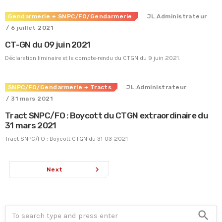
Gendarmerie
+ SNPC/FO/Gendarmerie
JL.Administrateur
/ 6 juillet 2021
CT-GN du 09 juin 2021
Déclaration liminaire et le compte-rendu du CTGN du 9 juin 2021.
SNPC/FO/Gendarmerie
+ Tracts
JL.Administrateur
/ 31 mars 2021
Tract SNPC/FO : Boycott du CTGN extraordinaire du
31 mars 2021
Tract SNPC/FO : Boycott CTGN du 31-03-2021
navigate_next
Next
search