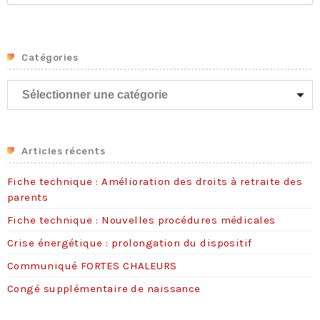
Catégories
C
a
t
é
g
Articles récents
o
Fiche technique : Amélioration des droits à retraite des
r
parents
i
e
Fiche technique : Nouvelles procédures médicales
s
Crise énergétique : prolongation du dispositif
Communiqué FORTES CHALEURS
Congé supplémentaire de naissance