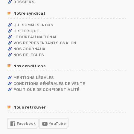
DOSSIERS
CONCOURS/EXAMENS
CONTRACTUELS
GRILLES INDICIAIRES
GENDARMERIE
OUVRIER DE L’ETAT
ADMINISTRATIFS
BERKANI
BORDEREAUX SALAIRES
MININT
PSC
Notre syndicat
ASSISTANT DE SERVICE SOCIAL
PRIMES
ELECTIONS PRO 2026
C.E.T
RIFSEEP
QUI SOMMES-NOUS
FORMATIONS SPÉCIALISÉES – FS
NBI
HISTORIQUE
CONGÉS
ISS
LE BUREAU NATIONAL
DIALOGUE SOCIAL
VOS REPRESENTANTS CSA-GN
ENTRETIEN PROFESSIONNEL
NOS JOURNAUX
RÈGLEMENTS INTÉRIEURS
NOS DELEGUES
RETRAITE
Nos conditions
TÉLÉTRAVAIL
TEMPS DE TRAVAIL EN GENDARMERIE
MENTIONS LÉGALES
SGAMI
CONDITIONS GÉNÉRALES DE VENTE
FORMATION
POLITIQUE DE CONFIDENTIALITÉ
RUPTURE CONVENTIONNELLE
GUIDE RH
Nous retrouver
R13
COVID19
Facebook
YouTube