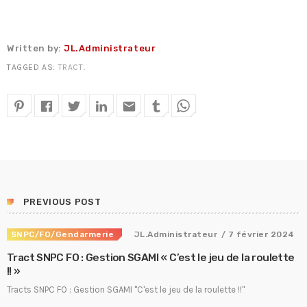
Fiche technique : Nouvelles procédures médicales
4 août 2026
Written by:
JL.Administrateur
Crise énergétique : prolongation du dispositif
9 juillet 2026
TAGGED AS:
TRACT
.
Communiqué FORTES CHALEURS
8 juillet 2026
email
Congé supplémentaire de naissance
3 juillet 2026
PREVIOUS POST
SNPC/FO/Gendarmerie
JL.Administrateur
/ 7 février 2024
Tract SNPC FO : Gestion SGAMI « C’est le jeu de la roulette
!! »
Tracts SNPC FO : Gestion SGAMI "C'est le jeu de la roulette !!"