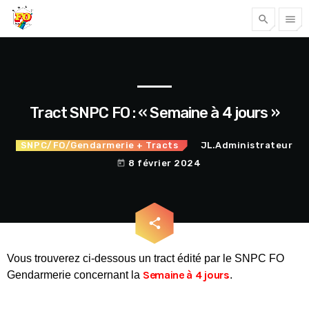
search
menu
Tous nos articles
Tract SNPC FO : « Semaine à 4 jours »
SNPC/FO/Gendarmerie
+ Tracts
JL.Administrateur
8 février 2024
today
email
share
Accéder
Vous trouverez ci-dessous un tract édité par le SNPC FO
Semaine à 4 jours
Gendarmerie concernant la
.