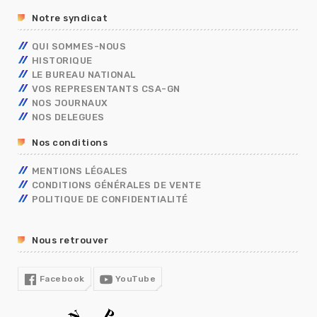
BERKANI
BORDEREAUX SALAIRES
MININT
PSC
Notre syndicat
ASSISTANT DE SERVICE SOCIAL
PRIMES
ELECTIONS PRO 2026
C.E.T
RIFSEEP
QUI SOMMES-NOUS
FORMATIONS SPÉCIALISÉES – FS
NBI
HISTORIQUE
CONGÉS
ISS
LE BUREAU NATIONAL
DIALOGUE SOCIAL
VOS REPRESENTANTS CSA-GN
ENTRETIEN PROFESSIONNEL
NOS JOURNAUX
RÈGLEMENTS INTÉRIEURS
NOS DELEGUES
RETRAITE
Nos conditions
TÉLÉTRAVAIL
TEMPS DE TRAVAIL EN GENDARMERIE
MENTIONS LÉGALES
SGAMI
CONDITIONS GÉNÉRALES DE VENTE
FORMATION
POLITIQUE DE CONFIDENTIALITÉ
RUPTURE CONVENTIONNELLE
GUIDE RH
Nous retrouver
R13
COVID19
Facebook
YouTube