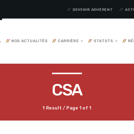
DEVENIR ADHÉRENT
ACT
L
NOS ACTUALITÉS
CARRIÈRE
STATUTS
RÉ
CSA
1 Result / Page 1 of 1