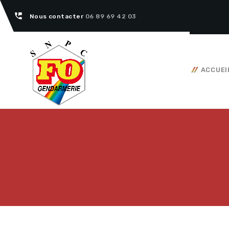
perm_phone_msg
Nous contacter
06 89 69 42 03
ACCUEI
Tous nos articles