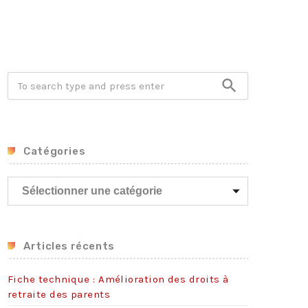
Crise énergétique : prolongation du dispositif
9 juillet 2026
Communiqué FORTES CHALEURS
8 juillet 2026
search
Congé supplémentaire de naissance
3 juillet 2026
Catégories
C
a
t
é
g
Articles récents
o
r
Fiche technique : Amélioration des droits à
i
retraite des parents
e