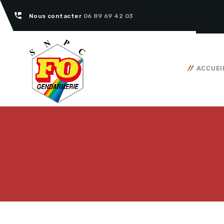
perm_phone_msg
Nous contacter
06 89 69 42 03
ACCUEI
Tous nos articles