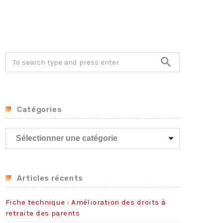
Crise énergétique : prolongation du dispositif
9 juillet 2026
Communiqué FORTES CHALEURS
8 juillet 2026
search
Congé supplémentaire de naissance
3 juillet 2026
Catégories
C
a
t
é
g
Articles récents
o
r
Fiche technique : Amélioration des droits à
i
retraite des parents
e