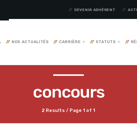
DEVENIR ADHÉRENT
ACT
L
NOS ACTUALITÉS
CARRIÈRE
STATUTS
RÉ
concours
2 Results / Page 1 of 1