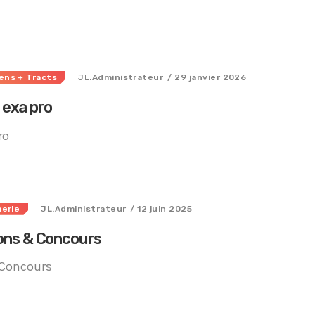
ens
+ Tracts
JL.Administrateur
/ 29 janvier 2026
exa pro
ro
Tous nos journaux
merie
JL.Administrateur
/ 12 juin 2025
ions & Concours
 Concours