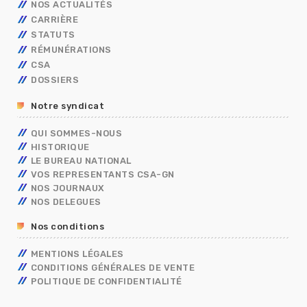
NOS ACTUALITÉS
CARRIÈRE
STATUTS
AVANCEMENT
RÉMUNÉRATIONS
MOBILITÉ
FONCTIONNAIRES
TECHNIQUES
CSA
CAP
OUVRIER DE L’ETAT
CALENDRIER DE PAYE
ADMINISTRATIFS
TECHNIQUES
DOSSIERS
CONCOURS/EXAMENS
CONTRACTUELS
GRILLES INDICIAIRES
GENDARMERIE
OUVRIER DE L’ETAT
ADMINISTRATIFS
BERKANI
BORDEREAUX SALAIRES
MININT
PSC
Notre syndicat
ASSISTANT DE SERVICE SOCIAL
PRIMES
ELECTIONS PRO 2026
C.E.T
RIFSEEP
QUI SOMMES-NOUS
FORMATIONS SPÉCIALISÉES – FS
NBI
HISTORIQUE
CONGÉS
ISS
LE BUREAU NATIONAL
DIALOGUE SOCIAL
VOS REPRESENTANTS CSA-GN
ENTRETIEN PROFESSIONNEL
NOS JOURNAUX
RÈGLEMENTS INTÉRIEURS
NOS DELEGUES
RETRAITE
Nos conditions
TÉLÉTRAVAIL
TEMPS DE TRAVAIL EN GENDARMERIE
MENTIONS LÉGALES
SGAMI
CONDITIONS GÉNÉRALES DE VENTE
FORMATION
POLITIQUE DE CONFIDENTIALITÉ
RUPTURE CONVENTIONNELLE
GUIDE RH