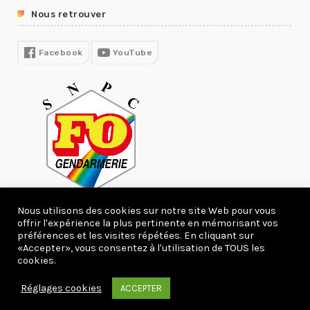
Nous retrouver
R13
COVID19
Facebook
YouTube
Nous utilisons des cookies sur notre site Web pour vous
offrir l'expérience la plus pertinente en mémorisant vos
préférences et les visites répétées. En cliquant sur
«Accepter», vous consentez à l'utilisation de TOUS les
Copyright 2020 webcreation66.com.
cookies.
ACCUEIL
ACTUALITÉS
DEVENIR ADHÉRENT
Réglages cookies
ACCEPTER
CONTACT