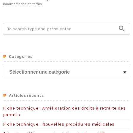
incompréhension totale
search
Catégories
C
a
t
é
g
Articles récents
o
Tous nos journaux
Fiche technique : Amélioration des droits à retraite des
r
Derniers articles
parents
i
e
Fiche technique : Nouvelles procédures médicales
Fiche technique : Amélioration des droits à retraite des parents
s
6 août 2026