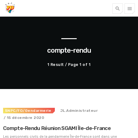
search
menu
Tous nos articles
compte-rendu
1 Result / Page 1 of 1
SNPC/FO/Gendarmerie
JL.Administrateur
Accéder
/ 15 décembre 2020
Compte-Rendu Réunion SGAMI Île-de-France
Les personnels civils de la gendarmerie Île-de-France sont dans une