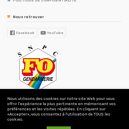
POLITIQUE DE CONFIDENTIALITÉ
RUPTURE CONVENTIONNELLE
GUIDE RH
Nous retrouver
R13
COVID19
Facebook
YouTube
Nous utilisons des cookies sur notre site Web pour vous
offrir l'expérience la plus pertinente en mémorisant vos
préférences et les visites répétées. En cliquant sur
«Accepter», vous consentez à l'utilisation de TOUS les
Copyright 2020 webcreation66.com.
cookies.
ACCUEIL
ACTUALITÉS
DEVENIR ADHÉRENT