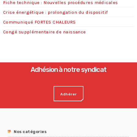
Fiche technique : Nouvelles procédures médicales
s
Fiche technique : Nouvelles procédures médicales
Crise énergétique : prolongation du dispositif
4 août 2026
Communiqué FORTES CHALEURS
Crise énergétique : prolongation du dispositif
9 juillet 2026
Congé supplémentaire de naissance
Communiqué FORTES CHALEURS
8 juillet 2026
Congé supplémentaire de naissance
3 juillet 2026
Adhésion à notre syndicat
Adhérer
Nos catégories