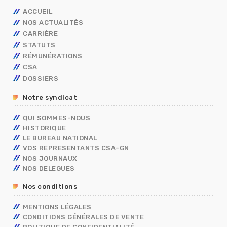
ACCUEIL
NOS ACTUALITÉS
CARRIÈRE
STATUTS
AVANCEMENT
RÉMUNÉRATIONS
MOBILITÉ
FONCTIONNAIRES
TECHNIQUES
CSA
CAP
OUVRIER DE L’ETAT
CALENDRIER DE PAYE
ADMINISTRATIFS
TECHNIQUES
DOSSIERS
CONCOURS/EXAMENS
CONTRACTUELS
GRILLES INDICIAIRES
GENDARMERIE
OUVRIER DE L’ETAT
ADMINISTRATIFS
BERKANI
BORDEREAUX SALAIRES
MININT
PSC
Notre syndicat
ASSISTANT DE SERVICE SOCIAL
PRIMES
ELECTIONS PRO 2026
C.E.T
RIFSEEP
QUI SOMMES-NOUS
FORMATIONS SPÉCIALISÉES – FS
NBI
HISTORIQUE
CONGÉS
ISS
LE BUREAU NATIONAL
DIALOGUE SOCIAL
VOS REPRESENTANTS CSA-GN
ENTRETIEN PROFESSIONNEL
NOS JOURNAUX
RÈGLEMENTS INTÉRIEURS
NOS DELEGUES
RETRAITE
Nos conditions
TÉLÉTRAVAIL
TEMPS DE TRAVAIL EN GENDARMERIE
MENTIONS LÉGALES
SGAMI
CONDITIONS GÉNÉRALES DE VENTE
FORMATION