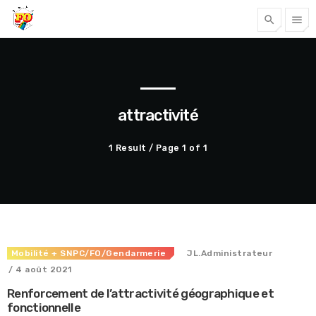
search
menu
Tous nos articles
attractivité
1 Result / Page 1 of 1
Mobilité
+ SNPC/FO/Gendarmerie
JL.Administrateur
Accéder
/ 4 août 2021
Renforcement de l’attractivité géographique et
fonctionnelle