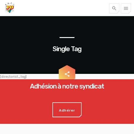
search
menu
Tous nos articles
Single Tag
email
share
[directorist_tag]
Adhésion à notre syndicat
Accéder
Adhérer