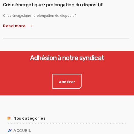
Crise énergétique : prolongation du dispositif
Crise énergétique : prolongation du dispositif
Read more
trending_flat
Adhésion à notre syndicat
Adhérer
Nos catégories
ACCUEIL