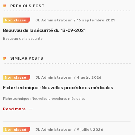
PREVIOUS POST
Non classé
JL.Administrateur
/ 16 septembre 2021
Beauvau de la sécurité du 13-09-2021
Beauvau de la sécurité
SIMILAR POSTS
Non classé
JL.Administrateur
/ 4 août 2026
Fiche technique : Nouvelles procédures médicales
Fiche technique : Nouvelles procédures médicales
Read more
trending_flat
Non classé
JL.Administrateur
/ 9 juillet 2026