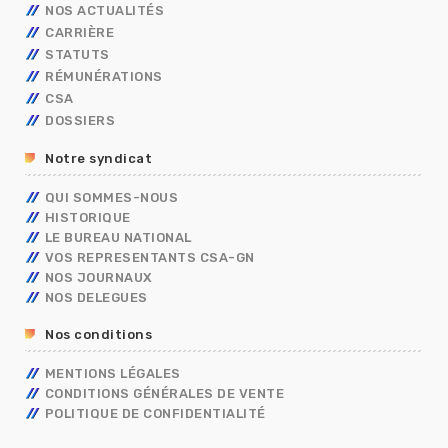
NOS ACTUALITÉS
CARRIÈRE
STATUTS
AVANCEMENT
RÉMUNÉRATIONS
MOBILITÉ
FONCTIONNAIRES
TECHNIQUES
CSA
CAP
OUVRIER DE L’ETAT
CALENDRIER DE PAYE
ADMINISTRATIFS
TECHNIQUES
DOSSIERS
CONCOURS/EXAMENS
CONTRACTUELS
GRILLES INDICIAIRES
GENDARMERIE
OUVRIER DE L’ETAT
ADMINISTRATIFS
BERKANI
BORDEREAUX SALAIRES
MININT
PSC
Notre syndicat
ASSISTANT DE SERVICE SOCIAL
PRIMES
ELECTIONS PRO 2026
C.E.T
RIFSEEP
QUI SOMMES-NOUS
FORMATIONS SPÉCIALISÉES – FS
NBI
HISTORIQUE
CONGÉS
ISS
LE BUREAU NATIONAL
DIALOGUE SOCIAL
VOS REPRESENTANTS CSA-GN
ENTRETIEN PROFESSIONNEL
NOS JOURNAUX
RÈGLEMENTS INTÉRIEURS
NOS DELEGUES
RETRAITE
Nos conditions
TÉLÉTRAVAIL
TEMPS DE TRAVAIL EN GENDARMERIE
MENTIONS LÉGALES
SGAMI
CONDITIONS GÉNÉRALES DE VENTE
FORMATION
POLITIQUE DE CONFIDENTIALITÉ
RUPTURE CONVENTIONNELLE