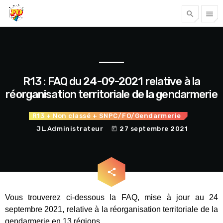
search
menu
Tous nos articles
R13 : FAQ du 24-09-2021 relative à la
réorganisation territoriale de la gendarmerie
R13
+ Non classé
+ SNPC/FO/Gendarmerie
JL.Administrateur
27 septembre 2021
today
email
share
Accéder
Vous trouverez ci-dessous la FAQ, mise à jour au 24
septembre 2021, relative à la réorganisation territoriale de la
gendarmerie en 13 régions.