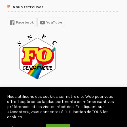
GUIDE RH
Nous retrouver
R13
COVID19
Facebook
YouTube
Nous utilisons des cookies sur notre site Web pour vous
offrir l'expérience la plus pertinente en mémorisant vos
277750 Visites
préférences et les visites répétées. En cliquant sur
«Accepter», vous consentez à l'utilisation de TOUS les
Copyright 2020 webcreation66.com.
cookies.
ACCUEIL
ACTUALITÉS
DEVENIR ADHÉRENT