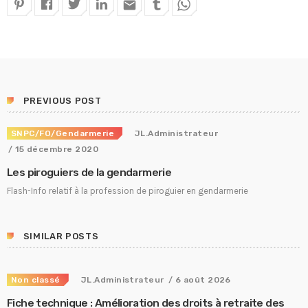
email
PREVIOUS POST
SNPC/FO/Gendarmerie
JL.Administrateur
/ 15 décembre 2020
Les piroguiers de la gendarmerie
Flash-Info relatif à la profession de piroguier en gendarmerie
SIMILAR POSTS
Non classé
JL.Administrateur
/ 6 août 2026
Fiche technique : Amélioration des droits à retraite des