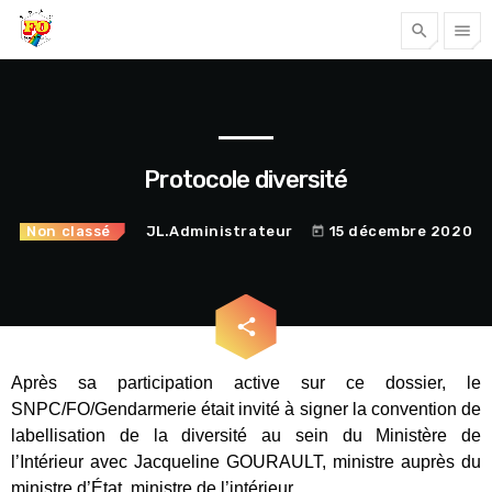
search
menu
Tous nos articles
Protocole diversité
Non classé
JL.Administrateur
15 décembre 2020
today
email
share
Après sa participation active sur ce dossier, le
Accéder
SNPC/FO/Gendarmerie était invité à signer la convention de
labellisation de la diversité au sein du Ministère de
l’Intérieur avec Jacqueline GOURAULT, ministre auprès du
ministre d’État, ministre de l’intérieur.