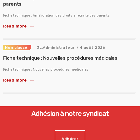
parents
Fiche technique : Amélioration des droits à retraite des parents
Read more
trending_flat
Non classé
JL.Administrateur
/ 4 août 2026
Fiche technique : Nouvelles procédures médicales
Fiche technique : Nouvelles procédures médicales
Read more
trending_flat
Adhésion à notre syndicat
Adhérer