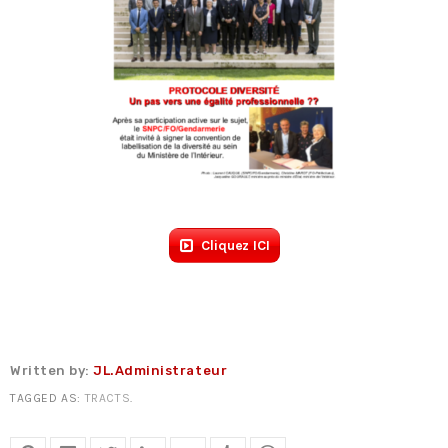
Fiche technique : Nouvelles procédures médicales
4 août 2026
Crise énergétique : prolongation du dispositif
9 juillet 2026
Communiqué FORTES CHALEURS
8 juillet 2026
Congé supplémentaire de naissance
3 juillet 2026
Cliquez ICI
Written by:
JL.Administrateur
TAGGED AS:
TRACTS
.