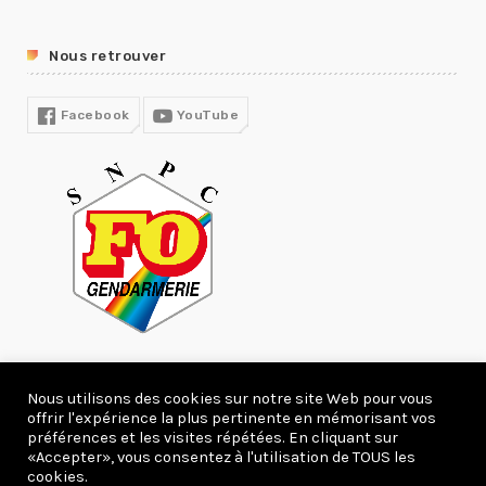
RUPTURE CONVENTIONNELLE
GUIDE RH
Nous retrouver
R13
COVID19
Facebook
YouTube
Nous utilisons des cookies sur notre site Web pour vous
offrir l'expérience la plus pertinente en mémorisant vos
278311 Visites
préférences et les visites répétées. En cliquant sur
«Accepter», vous consentez à l'utilisation de TOUS les
Copyright 2020 webcreation66.com.
cookies.