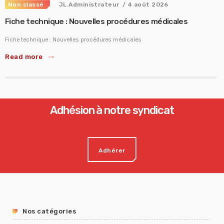
Non classé
JL.Administrateur
/ 4 août 2026
Fiche technique : Nouvelles procédures médicales
Fiche technique : Nouvelles procédures médicales
Read more
trending_flat
Adhésion à notre syndicat
Adhérer
Nos catégories