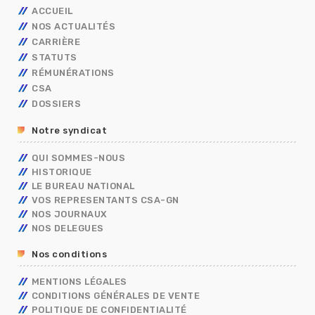
ACCUEIL
NOS ACTUALITÉS
CARRIÈRE
STATUTS
AVANCEMENT
RÉMUNÉRATIONS
MOBILITÉ
FONCTIONNAIRES
TECHNIQUES
CSA
CAP
OUVRIER DE L’ETAT
CALENDRIER DE PAYE
ADMINISTRATIFS
TECHNIQUES
DOSSIERS
CONCOURS/EXAMENS
CONTRACTUELS
GRILLES INDICIAIRES
GENDARMERIE
OUVRIER DE L’ETAT
ADMINISTRATIFS
BERKANI
BORDEREAUX SALAIRES
MININT
PSC
Notre syndicat
ASSISTANT DE SERVICE SOCIAL
PRIMES
ELECTIONS PRO 2026
C.E.T
RIFSEEP
QUI SOMMES-NOUS
FORMATIONS SPÉCIALISÉES – FS
NBI
HISTORIQUE
CONGÉS
ISS
LE BUREAU NATIONAL
DIALOGUE SOCIAL
VOS REPRESENTANTS CSA-GN
ENTRETIEN PROFESSIONNEL
NOS JOURNAUX
RÈGLEMENTS INTÉRIEURS
NOS DELEGUES
RETRAITE
Nos conditions
TÉLÉTRAVAIL
TEMPS DE TRAVAIL EN GENDARMERIE
MENTIONS LÉGALES
SGAMI
CONDITIONS GÉNÉRALES DE VENTE
FORMATION
POLITIQUE DE CONFIDENTIALITÉ