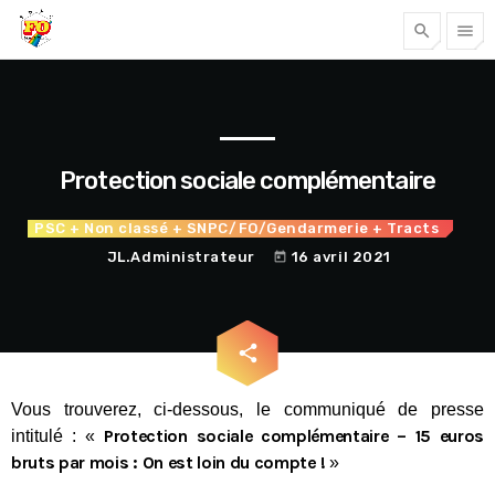
search
menu
Tous nos articles
Protection sociale complémentaire
PSC
+ Non classé
+ SNPC/FO/Gendarmerie
+ Tracts
JL.Administrateur
16 avril 2021
today
email
share
Accéder
Vous trouverez, ci-dessous, le communiqué de presse
Protection sociale complémentaire – 15 euros
intitulé : «
bruts par mois : On est loin du compte !
»