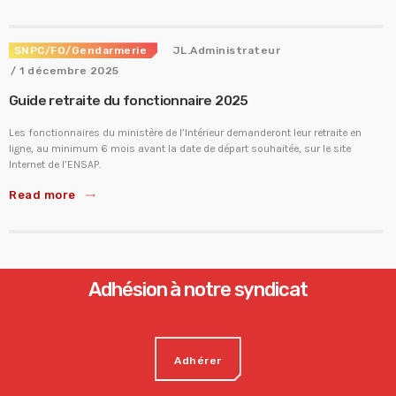
SNPC/FO/Gendarmerie
JL.Administrateur
/ 1 décembre 2025
Guide retraite du fonctionnaire 2025
Les fonctionnaires du ministère de l’Intérieur demanderont leur retraite en
ligne, au minimum 6 mois avant la date de départ souhaitée, sur le site
Internet de l’ENSAP.
Read more
trending_flat
Adhésion à notre syndicat
Adhérer