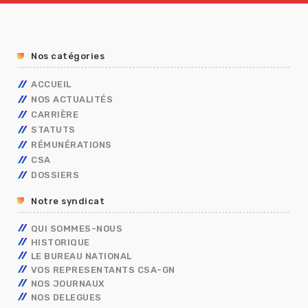
Nos catégories
ACCUEIL
NOS ACTUALITÉS
CARRIÈRE
STATUTS
AVANCEMENT
RÉMUNÉRATIONS
MOBILITÉ
FONCTIONNAIRES
TECHNIQUES
CSA
CAP
OUVRIER DE L’ETAT
CALENDRIER DE PAYE
ADMINISTRATIFS
TECHNIQUES
DOSSIERS
CONCOURS/EXAMENS
CONTRACTUELS
GRILLES INDICIAIRES
GENDARMERIE
OUVRIER DE L’ETAT
ADMINISTRATIFS
BERKANI
BORDEREAUX SALAIRES
MININT
PSC
Notre syndicat
ASSISTANT DE SERVICE SOCIAL
PRIMES
ELECTIONS PRO 2026
C.E.T
RIFSEEP
QUI SOMMES-NOUS
FORMATIONS SPÉCIALISÉES – FS
NBI
HISTORIQUE
CONGÉS
ISS
LE BUREAU NATIONAL
DIALOGUE SOCIAL
VOS REPRESENTANTS CSA-GN
ENTRETIEN PROFESSIONNEL
NOS JOURNAUX
RÈGLEMENTS INTÉRIEURS
NOS DELEGUES