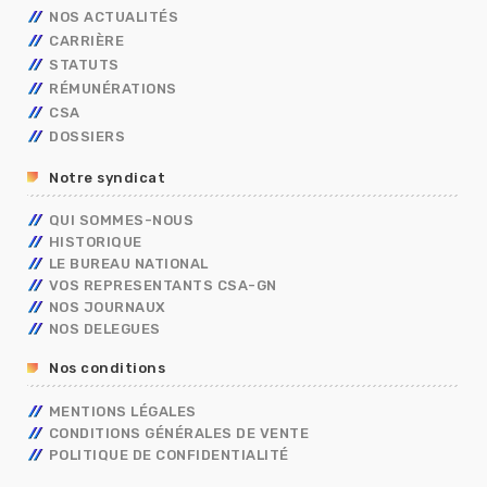
NOS ACTUALITÉS
CARRIÈRE
STATUTS
AVANCEMENT
RÉMUNÉRATIONS
MOBILITÉ
FONCTIONNAIRES
TECHNIQUES
CSA
CAP
OUVRIER DE L’ETAT
CALENDRIER DE PAYE
ADMINISTRATIFS
TECHNIQUES
DOSSIERS
CONCOURS/EXAMENS
CONTRACTUELS
GRILLES INDICIAIRES
GENDARMERIE
OUVRIER DE L’ETAT
ADMINISTRATIFS
BERKANI
BORDEREAUX SALAIRES
MININT
PSC
Notre syndicat
ASSISTANT DE SERVICE SOCIAL
PRIMES
ELECTIONS PRO 2026
C.E.T
RIFSEEP
QUI SOMMES-NOUS
FORMATIONS SPÉCIALISÉES – FS
NBI
HISTORIQUE
CONGÉS
ISS
LE BUREAU NATIONAL
DIALOGUE SOCIAL
VOS REPRESENTANTS CSA-GN
ENTRETIEN PROFESSIONNEL
NOS JOURNAUX
RÈGLEMENTS INTÉRIEURS
NOS DELEGUES
RETRAITE
Nos conditions
TÉLÉTRAVAIL
TEMPS DE TRAVAIL EN GENDARMERIE
MENTIONS LÉGALES
SGAMI
CONDITIONS GÉNÉRALES DE VENTE
FORMATION
POLITIQUE DE CONFIDENTIALITÉ
RUPTURE CONVENTIONNELLE