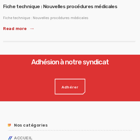
Fiche technique : Nouvelles procédures médicales
Fiche technique : Nouvelles procédures médicales
Read more
trending_flat
Adhésion à notre syndicat
Adhérer
Nos catégories
ACCUEIL