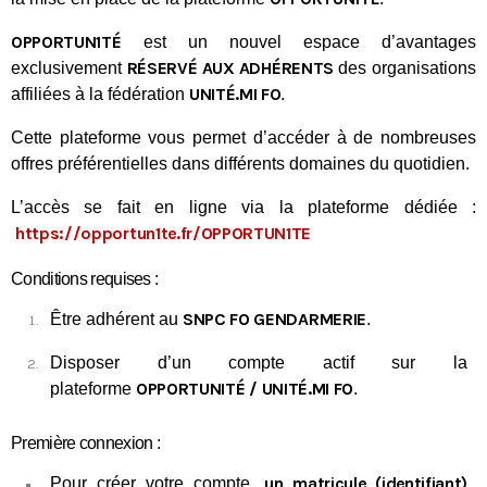
OPPORTUN1TÉ
est un nouvel espace d’avantages
RÉSERVÉ AUX ADHÉRENTS
exclusivement
des organisations
UNITÉ.MI FO
affiliées à la fédération
.
Cette plateforme vous permet d’accéder à de nombreuses
offres préférentielles dans différents domaines du quotidien.
L’accès se fait en ligne via la plateforme dédiée :
https://opportun1te.fr/
OPPORTUN1TE
Conditions requises :
SNPC FO GENDARMERIE
Être adhérent au
.
Disposer d’un compte actif sur la
Tous nos journaux
OPPORTUNITÉ / UNITÉ.MI FO
plateforme
.
Derniers articles
Première connexion :
Fiche technique : Amélioration des droits à retraite des parents
6 août 2026
un matricule (identifiant)
Pour créer votre compte,