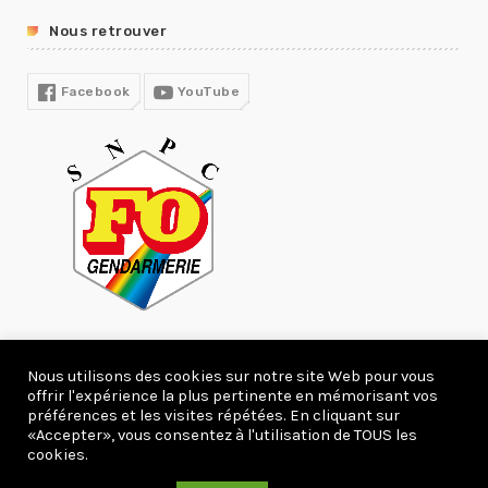
GUIDE RH
Nous retrouver
R13
COVID19
Facebook
YouTube
Nous utilisons des cookies sur notre site Web pour vous
offrir l'expérience la plus pertinente en mémorisant vos
278106 Visites
préférences et les visites répétées. En cliquant sur
«Accepter», vous consentez à l'utilisation de TOUS les
Copyright 2020 webcreation66.com.
cookies.
ACCUEIL
ACTUALITÉS
DEVENIR ADHÉRENT