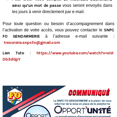
ainsi qu’un mot de passe
vous seront envoyés dans
Fiche technique : Nouvelles procédures médicales
4 août 2026
les jours à venir directement par e-mail.
Crise énergétique : prolongation du dispositif
Pour toute question ou besoin d’accompagnement dans
9 juillet 2026
SNPC
l’activation de votre accès, vous pouvez contacter le
Communiqué FORTES CHALEURS
FO GENDARMERIE
à l’adresse e-mail suivante :
8 juillet 2026
tresorerie.snpcfo@gmail.com
Congé supplémentaire de naissance
Lien Tuto
https://www.youtube.com/
watch?v=xId-
3 juillet 2026
:
Db3dGpY