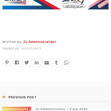
Written by:
JL.Administrateur
TAGGED AS:
OPPORTUN1TÉ
.
email
PREVIOUS POST
Administratifs
JL.Administrateur
/ 3 juin 2026