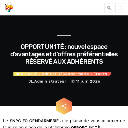
search
menu
Tous nos articles
OPPORTUN1TÉ : nouvel espace
d’avantages et d’offres préférentielles
RÉSERVÉ AUX ADHÉRENTS
Non classé
+ SNPC/FO/Gendarmerie
+ Tracts
JL.Administrateur
11 juin 2026
today
Accéder
email
share
SNPC FO GENDARMERIE
Le
a le plaisir de vous informer de
OPPORTUN1TÉ
la mise en place de la plateforme
.