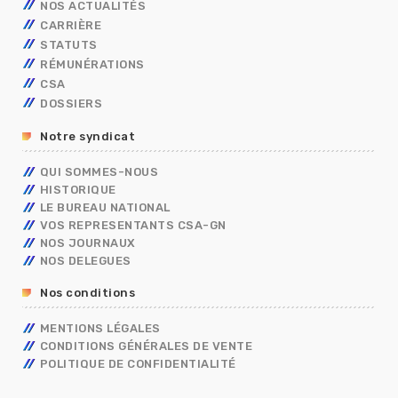
NOS ACTUALITÉS
CARRIÈRE
STATUTS
AVANCEMENT
RÉMUNÉRATIONS
MOBILITÉ
FONCTIONNAIRES
TECHNIQUES
CSA
CAP
OUVRIER DE L’ETAT
CALENDRIER DE PAYE
ADMINISTRATIFS
TECHNIQUES
DOSSIERS
CONCOURS/EXAMENS
CONTRACTUELS
GRILLES INDICIAIRES
GENDARMERIE
OUVRIER DE L’ETAT
ADMINISTRATIFS
BERKANI
BORDEREAUX SALAIRES
MININT
PSC
Notre syndicat
ASSISTANT DE SERVICE SOCIAL
PRIMES
ELECTIONS PRO 2026
C.E.T
RIFSEEP
QUI SOMMES-NOUS
FORMATIONS SPÉCIALISÉES – FS
NBI
HISTORIQUE
CONGÉS
ISS
LE BUREAU NATIONAL
DIALOGUE SOCIAL
VOS REPRESENTANTS CSA-GN
ENTRETIEN PROFESSIONNEL
NOS JOURNAUX
RÈGLEMENTS INTÉRIEURS
NOS DELEGUES
RETRAITE
Nos conditions
TÉLÉTRAVAIL
TEMPS DE TRAVAIL EN GENDARMERIE
MENTIONS LÉGALES
SGAMI
CONDITIONS GÉNÉRALES DE VENTE
FORMATION
POLITIQUE DE CONFIDENTIALITÉ
RUPTURE CONVENTIONNELLE
GUIDE RH