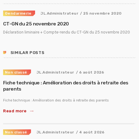
Fiche technique : Nouvelles procédures médicales
4 août 2026
Gendarmerie
JL.Administrateur
/ 25 novembre 2020
CT-GN du 25 novembre 2020
Crise énergétique : prolongation du dispositif
9 juillet 2026
Déclaration liminaire + Compte-rendu du CT-GN du 25 novembre 2020
Communiqué FORTES CHALEURS
8 juillet 2026
SIMILAR POSTS
Congé supplémentaire de naissance
3 juillet 2026
Non classé
JL.Administrateur
/ 6 août 2026
Fiche technique : Amélioration des droits à retraite des
parents
Fiche technique : Amélioration des droits à retraite des parents
Read more
trending_flat
Non classé
JL.Administrateur
/ 4 août 2026