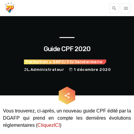
search
menu
Tous nos articles
Guide CPF 2020
Formation
+ SNPC/FO/Gendarmerie
JL.Administrateur
1 décembre 2020
today
email
share
Accéder
Vous trouverez, ci-après, un nouveau guide CPF édité par la
DGAFP qui prend en compte les dernières évolutions
réglementaires (
CliquezICI
)