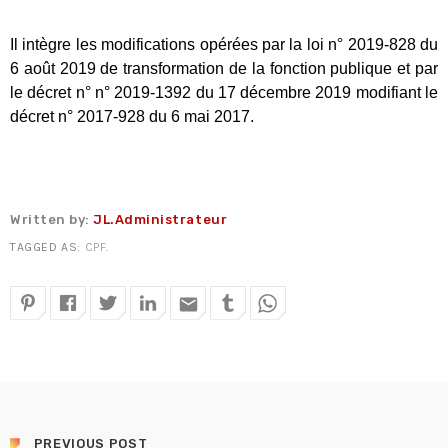
Il intègre les modifications opérées par la loi n° 2019-828 du
6 août 2019 de transformation de la fonction publique et par
le décret n° n° 2019-1392 du 17 décembre 2019 modifiant le
décret n° 2017-928 du 6 mai 2017.
Written by:
JL.Administrateur
TAGGED AS:
CPF
.
email
Tous nos journaux
Derniers articles
Fiche technique : Amélioration des droits à retraite des parents
6 août 2026
PREVIOUS POST