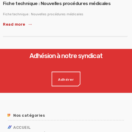
Fiche technique : Nouvelles procédures médicales
Fiche technique : Nouvelles procédures médicales
Read more
trending_flat
Adhésion à notre syndicat
Adhérer
Nos catégories
ACCUEIL