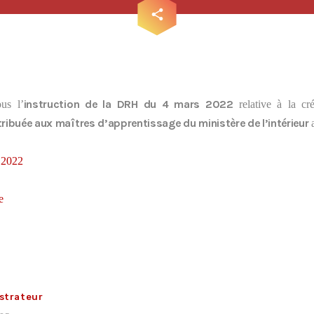
email
share
instruction de la DRH du 4 mars 2022
us l’
relative à la cr
ttribuée aux maîtres d’apprentissage du ministère de l’intérieur
a
Tous nos journaux
s 2022
e
strateur