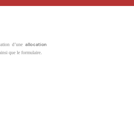
Crise énergétique : prolongation du dispositif
9 juillet 2026
Communiqué FORTES CHALEURS
8 juillet 2026
Congé supplémentaire de naissance
allocation
éation d’une
3 juillet 2026
insi que le formulaire.