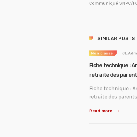
Communiqué SNPC/FO : 
SIMILAR POSTS
Non classé
JL.Adm
Fiche technique : A
retraite des paren
Fiche technique : A
retraite des parent
Read more
trending_flat