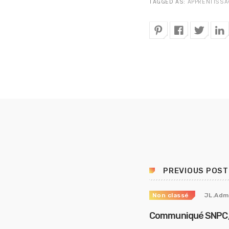
TAGGED AS:
APPRENTISSA
PREVIOUS POST
Non classé
JL.Adm
Communiqué SNPC/FO