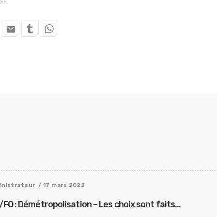
GE
.
email
inistrateur
/ 17 mars 2022
 : Démétropolisation – Les choix sont faits…