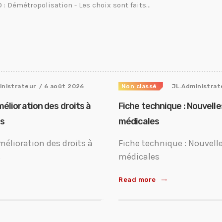
Démétropolisation - Les choix sont faits...
inistrateur
/ 6 août 2026
Non classé
JL.Administrat
mélioration des droits à
Fiche technique : Nouvell
ts
médicales
mélioration des droits à
Fiche technique : Nouvell
s
médicales
Read more
trending_flat