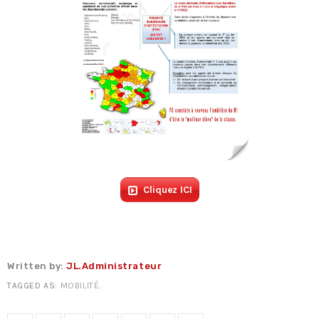
Fiche technique : Nouvelles procédures médicales
4 août 2026
Crise énergétique : prolongation du dispositif
9 juillet 2026
Communiqué FORTES CHALEURS
8 juillet 2026
Congé supplémentaire de naissance
3 juillet 2026
Cliquez ICI
Written by:
JL.Administrateur
TAGGED AS:
MOBILITÉ
.