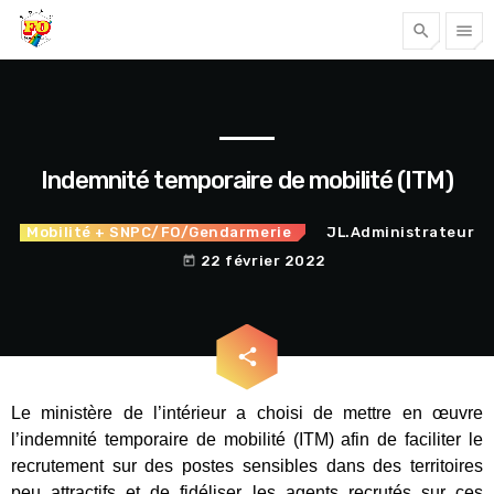
search
menu
Tous nos articles
Indemnité temporaire de mobilité (ITM)
Mobilité
+ SNPC/FO/Gendarmerie
JL.Administrateur
22 février 2022
today
email
share
Accéder
Le ministère de l’intérieur a choisi de mettre en œuvre
l’indemnité temporaire de mobilité (ITM) afin de faciliter le
recrutement sur des postes sensibles dans des territoires
peu attractifs et de fidéliser les agents recrutés sur ces