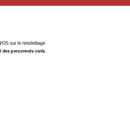
Crise énergétique : prolongation du dispositif
9 juillet 2026
Communiqué FORTES CHALEURS
8 juillet 2026
Congé supplémentaire de naissance
OS sur le retoilettage
3 juillet 2026
l des personnels civils