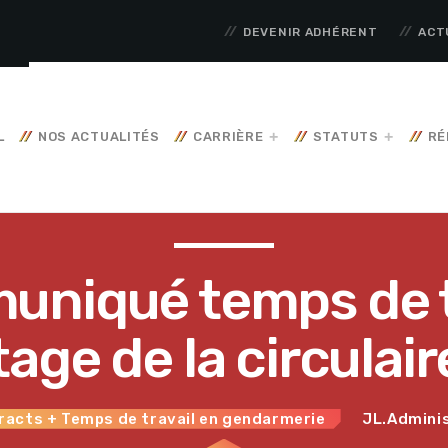
DEVENIR ADHÉRENT
ACT
L
NOS ACTUALITÉS
CARRIÈRE
STATUTS
RÉ
niqué temps de t
ttage de la circulai
racts
+ Temps de travail en gendarmerie
JL.Admini