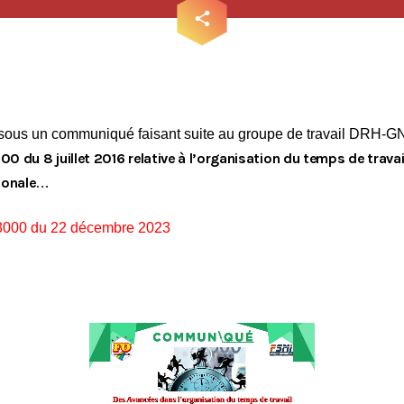
email
share
sous un communiqué faisant suite au groupe de travail DRH-GN∕
00 du 8 juillet 2016 relative à l’organisation du temps de travai
ionale
…
Tous nos journaux
93000 du 22 décembre 2023