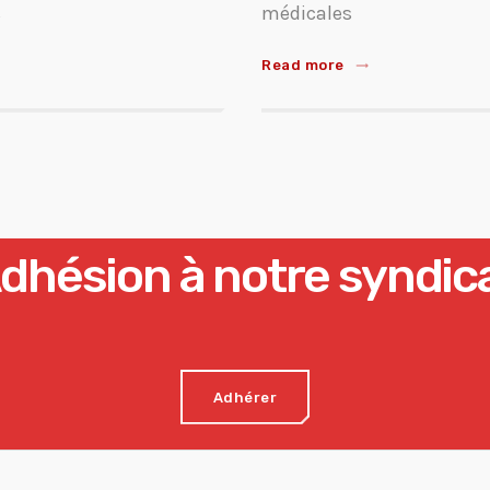
s
médicales
Read more
trending_flat
dhésion à notre syndic
Adhérer