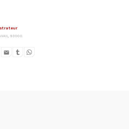
strateur
AVAIL
,
93000
.
email