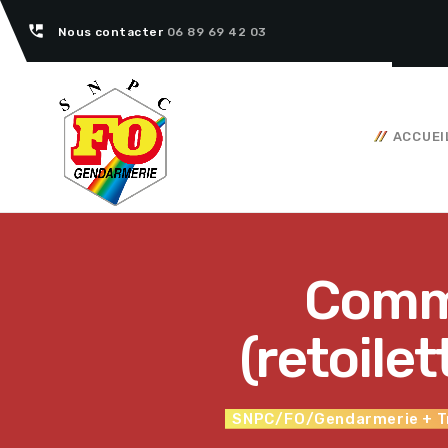
perm_phone_msg
Nous contacter
06 89 69 42 03
ACCUEI
Tous nos articles
Commu
(retoile
SNPC/FO/Gendarmerie
+ T