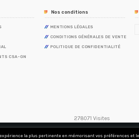
Nos conditions
S
MENTIONS LÉGALES
CONDITIONS GÉNÉRALES DE VENTE
NAL
POLITIQUE DE CONFIDENTIALITÉ
NTS CSA-GN
278071 Visites
ACCUEIL
A
 l'expérience la plus pertinente en mémorisant vos préférences et l