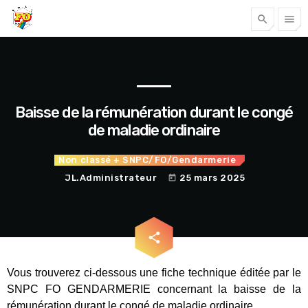
search
menu
Tous nos articles
Baisse de la rémunération durant le congé
de maladie ordinaire
Non classé
+ SNPC/FO/Gendarmerie
JL.Administrateur
25 mars 2025
today
email
share
Accéder
Vous trouverez ci-dessous une fiche technique éditée par le
SNPC FO GENDARMERIE concernant la baisse de la
rémunération durant le congé de maladie ordinaire