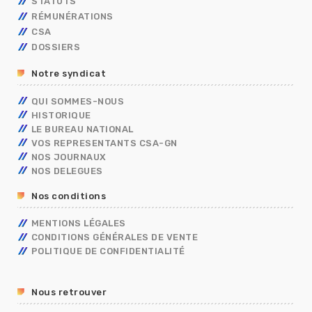
STATUTS
AVANCEMENT
RÉMUNÉRATIONS
MOBILITÉ
FONCTIONNAIRES
TECHNIQUES
CSA
CAP
OUVRIER DE L’ETAT
CALENDRIER DE PAYE
ADMINISTRATIFS
TECHNIQUES
DOSSIERS
CONCOURS/EXAMENS
CONTRACTUELS
GRILLES INDICIAIRES
GENDARMERIE
OUVRIER DE L’ETAT
ADMINISTRATIFS
BERKANI
BORDEREAUX SALAIRES
MININT
PSC
Notre syndicat
ASSISTANT DE SERVICE SOCIAL
PRIMES
ELECTIONS PRO 2026
C.E.T
RIFSEEP
QUI SOMMES-NOUS
FORMATIONS SPÉCIALISÉES – FS
NBI
HISTORIQUE
CONGÉS
ISS
LE BUREAU NATIONAL
DIALOGUE SOCIAL
VOS REPRESENTANTS CSA-GN
ENTRETIEN PROFESSIONNEL
NOS JOURNAUX
RÈGLEMENTS INTÉRIEURS
NOS DELEGUES
RETRAITE
Nos conditions
TÉLÉTRAVAIL
TEMPS DE TRAVAIL EN GENDARMERIE
MENTIONS LÉGALES
SGAMI
CONDITIONS GÉNÉRALES DE VENTE
FORMATION
POLITIQUE DE CONFIDENTIALITÉ
RUPTURE CONVENTIONNELLE
GUIDE RH
Nous retrouver
R13
COVID19