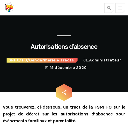
search
menu
Tous nos articles
Autorisations d’absence
SNPC/FO/Gendarmerie
+ Tracts
JL.Administrateur
15 décembre 2020
today
email
share
Accéder
Vous trouverez, ci-dessous, un tract de la FSMI FO sur le
projet de décret sur les autorisations d’absence pour
évènements familiaux et parentalité.