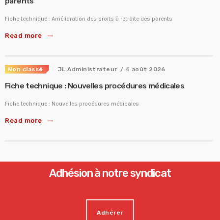
parents
Fiche technique : Amélioration des droits à retraite des parents
Read more
trending_flat
Non classé
JL.Administrateur
/ 4 août 2026
Fiche technique : Nouvelles procédures médicales
Fiche technique : Nouvelles procédures médicales
Read more
trending_flat
Adhésion à notre syndicat
Adhérer