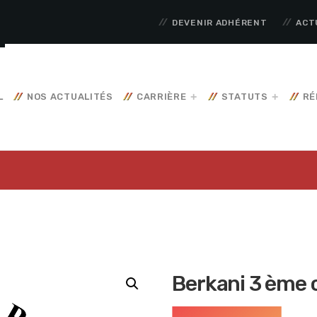
DEVENIR ADHÉRENT
ACT
L
NOS ACTUALITÉS
CARRIÈRE
STATUTS
RÉ
Berkani 3 ème 
q