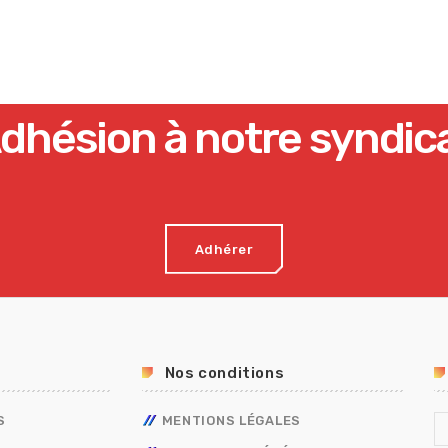
o
r
i
e
dhésion à notre syndic
Adhérer
Nos conditions
S
MENTIONS LÉGALES